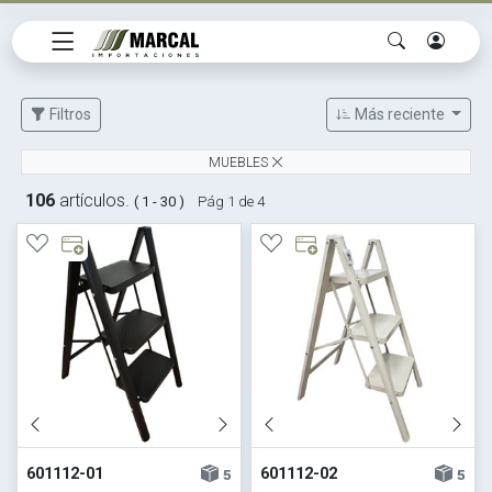
Filtros
Más reciente
MUEBLES
106
artículos.
( 1 - 30 )
Pág 1 de 4
601112-01
601112-02
5
5