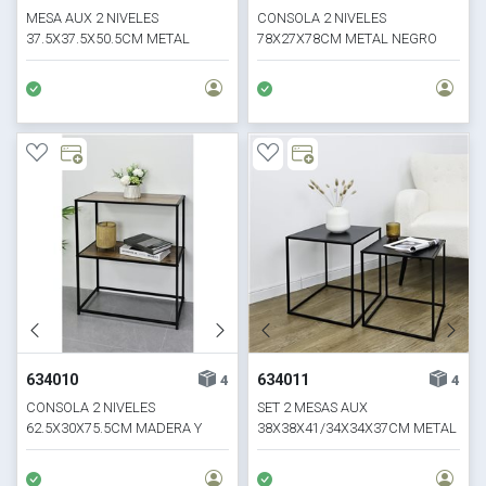
MESA AUX 2 NIVELES
CONSOLA 2 NIVELES
37.5X37.5X50.5CM METAL
78X27X78CM METAL NEGRO
NEGRO
634010
634011
4
4
CONSOLA 2 NIVELES
SET 2 MESAS AUX
62.5X30X75.5CM MADERA Y
38X38X41/34X34X37CM METAL
METAL
NEGRO