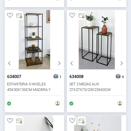
634007
634008
1
4
ESTANTERIA 5 NIVELES
SET 2 MESAS AUX
45X30X150CM MADERA Y
27X27X70/23X23X60CM
METAL
MADERA Y METAL