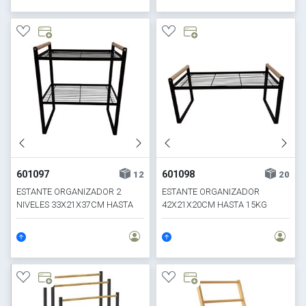
601097
601098
12
20
ESTANTE ORGANIZADOR 2
ESTANTE ORGANIZADOR
NIVELES 33X21X37CM HASTA
42X21X20CM HASTA 15KG
15KG MADERA/METAL
MADERA/METAL