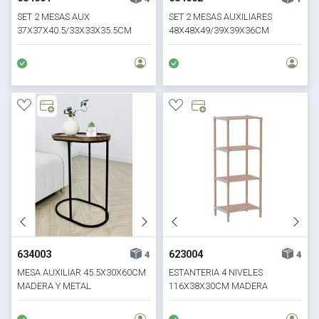
SET 2 MESAS AUX
SET 2 MESAS AUXILIARES
37X37X40.5/33X33X35.5CM
48X48X49/39X39X36CM
MADERA
MADERA
634003
623004
4
4
MESA AUXILIAR 45.5X30X60CM
ESTANTERIA 4 NIVELES
MADERA Y METAL
116X38X30CM MADERA