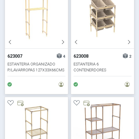
623007
623008
4
2
ESTANTERIA ORGANIZADO
ESTANTERIA 6
P/LAVARROPAS 127X33X66CMS
CONTENERDORES
MADERA Y PP
90X55X39CMS MEDERA Y PP