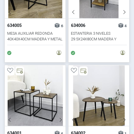
634005
634006
6
4
MESA AUXILIAR REDONDA
ESTANTERIA 3 NIVELES
40X40X40CM MADERA Y METAL
29.5X24X80CM MADERA Y
METAL
634001
634002
4
1