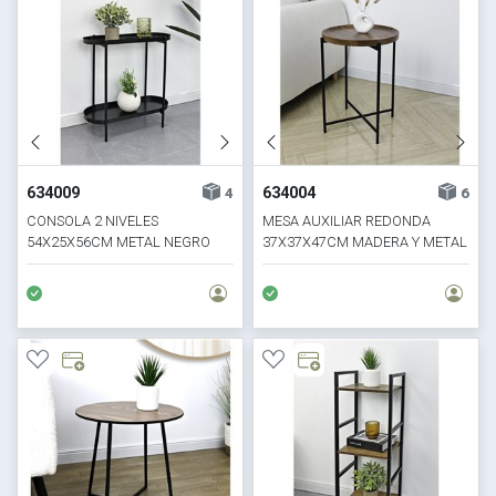
634009
634004
4
6
CONSOLA 2 NIVELES
MESA AUXILIAR REDONDA
54X25X56CM METAL NEGRO
37X37X47CM MADERA Y METAL