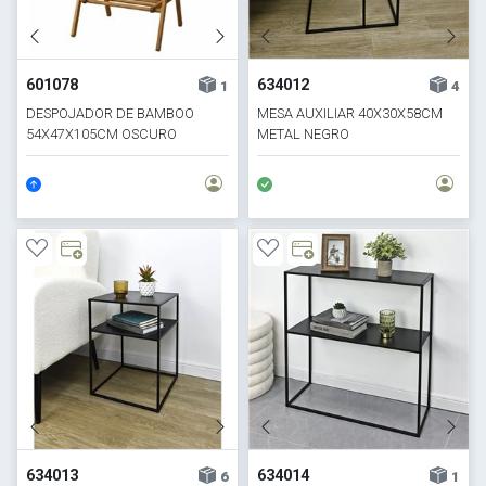
601078
634012
1
4
DESPOJADOR DE BAMBOO
MESA AUXILIAR 40X30X58CM
54X47X105CM OSCURO
METAL NEGRO
634013
634014
6
1