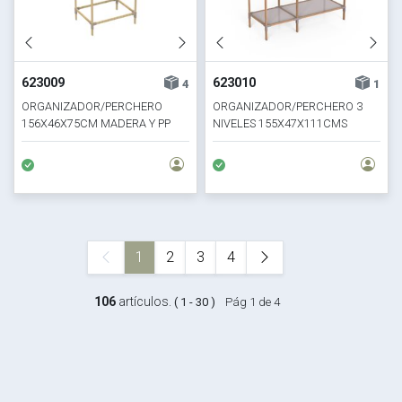
623009
623010
4
1
ORGANIZADOR/PERCHERO
ORGANIZADOR/PERCHERO 3
156X46X75CM MADERA Y PP
NIVELES 155X47X111CMS
MADERA Y PP
1
2
3
4
106
artículos.
( 1 - 30 )
Pág 1 de 4