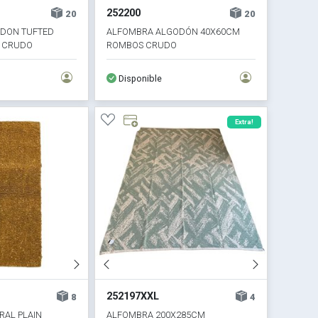
252200
20
20
DON TUFTED
ALFOMBRA ALGODÓN 40X60CM
 CRUDO
ROMBOS CRUDO
Disponible
Extra!
252197XXL
8
4
RAL PLAIN
ALFOMBRA 200X285CM