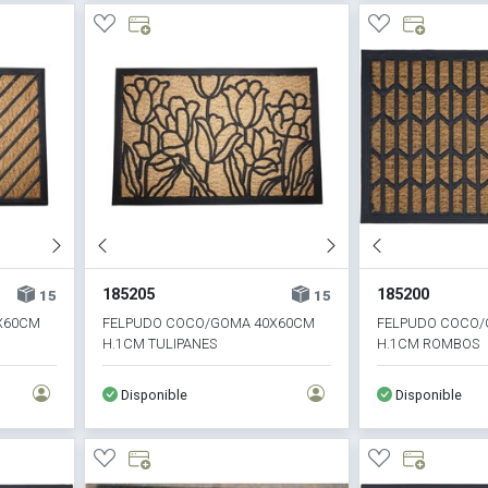
185205
185200
15
15
X60CM
FELPUDO COCO/GOMA 40X60CM
FELPUDO COCO/
H.1CM TULIPANES
H.1CM ROMBOS
Disponible
Disponible