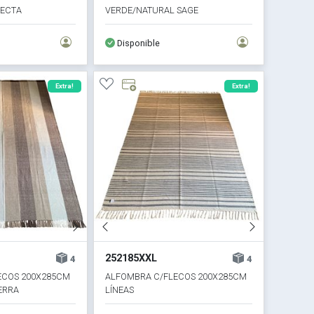
LECTA
VERDE/NATURAL SAGE
Disponible
Extra!
Extra!
252185XXL
4
4
ECOS 200X285CM
ALFOMBRA C/FLECOS 200X285CM
ERRA
LÍNEAS