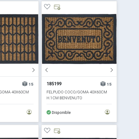
185199
15
15
GOMA 40X60CM
FELPUDO COCO/GOMA 40X60CM
H.1CM BENVENUTO
Disponible