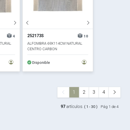
252173S
4
10
ATURAL
ALFOMBRA 69X114CM NATURAL
CENTRO CARBON
Disponible
1
2
3
4
97
artículos.
( 1 - 30 )
Pág 1 de 4