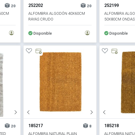
252202
252199
20
20
60CM
ALFOMBRA ALGODÓN 40X60CM
ALFOMBRA ALGO
RAYAS CRUDO
50X80CM ONDAS
Disponible
Disponible
185217
185218
20
8
TED
ALFOMBRA NATURAL PLAIN
ALFOMBRA NATU