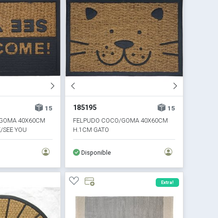
185195
15
15
GOMA 40X60CM
FELPUDO COCO/GOMA 40X60CM
/SEE YOU
H.1CM GATO
Disponible
Extra!