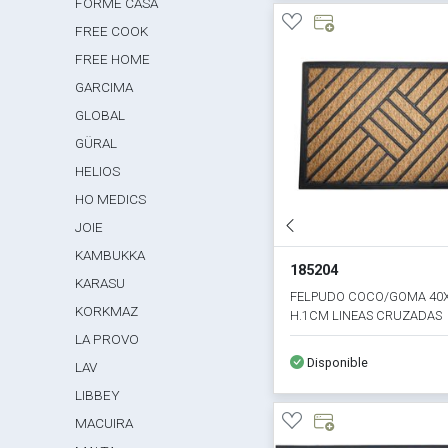
FORME CASA
FREE COOK
FREE HOME
GARCIMA
GLOBAL
GÜRAL
HELIOS
HO MEDICS
JOIE
KAMBUKKA
185204
KARASU
FELPUDO COCO/GOMA 40
KORKMAZ
H.1CM LINEAS CRUZADAS
LA PROVO
Disponible
LAV
LIBBEY
MACUIRA