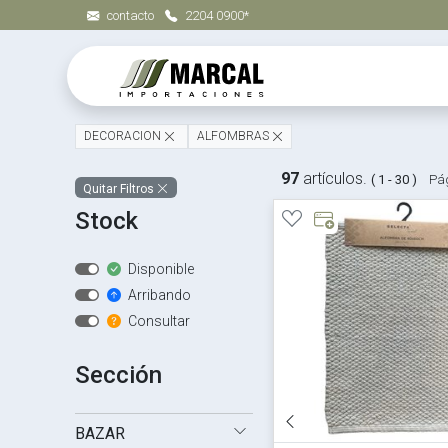
contacto
2204 0900*
DECORACION
ALFOMBRAS
97
artículos.
( 1 - 30 )
Pág
Quitar Filtros
Stock
Disponible
Arribando
Consultar
Sección
BAZAR