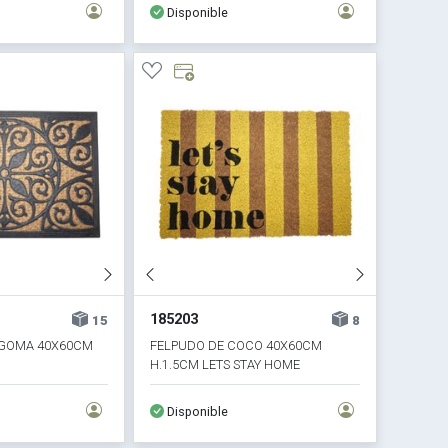
Disponible
185203
15
8
GOMA 40X60CM
FELPUDO DE COCO 40X60CM
H.1.5CM LETS STAY HOME
Disponible