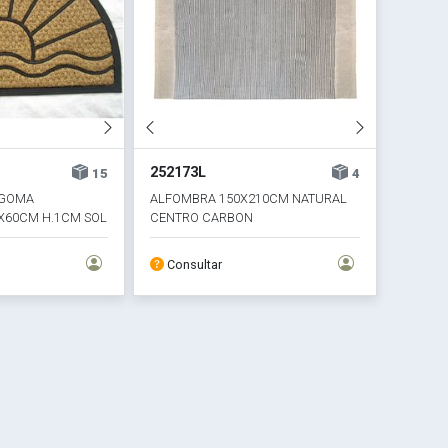
252173L
15
4
/GOMA
ALFOMBRA 150X210CM NATURAL
X60CM H.1CM SOL
CENTRO CARBON
Consultar