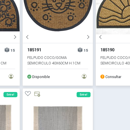
185191
185190
15
15
FELPUDO COCO/GOMA
FELPUDO COCO
1CM
SEMICIRCULO 40X60CM H.1CM
SEMICIRCULO 40
GATO
Disponible
Consultar
Extra!
Extra!