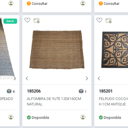
Consultar
Consultar
Extra!
185206
185201
4
1
ASPEADO
ALFOMBRA DE YUTE 120X160CM
FELPUDO COCO/
NATURAL
H.1CM ANTIQUE
Disponible
Disponible