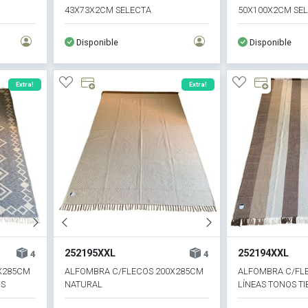
43X73X2CM SELECTA
50X100X2CM SE
Disponible
Disponible
Extra!
Extra!
252195XXL
252194XXL
4
4
X285CM
ALFOMBRA C/FLECOS 200X285CM
ALFOMBRA C/FL
OS
NATURAL
LÍNEAS TONOS TI