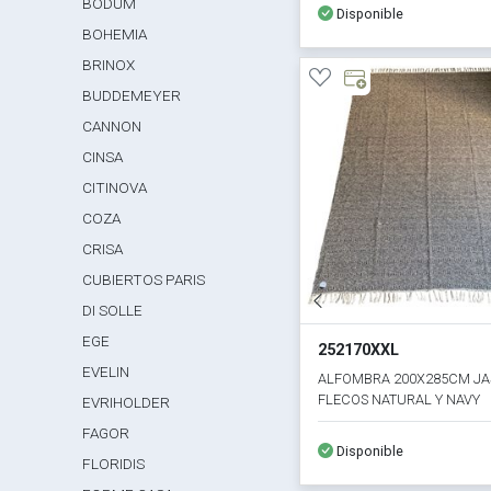
BODUM
Disponible
BOHEMIA
BRINOX
BUDDEMEYER
CANNON
CINSA
CITINOVA
COZA
CRISA
CUBIERTOS PARIS
DI SOLLE
EGE
252170XXL
EVELIN
ALFOMBRA 200X285CM J
FLECOS NATURAL Y NAVY
EVRIHOLDER
FAGOR
Disponible
FLORIDIS