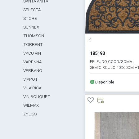
SANTA ANITA
SELECTA
STORE
SUNNEX
THOMSON
TORRENT
VACU VIN
185193
FELPUDO COCO/GOMA
VARENNA
SEMICIRCULO 40X60CM H
VERBANO
ARABIGO
VIAPOT
Disponible
VILA RICA
VIN BOUQUET
WILMAX
ZYLISS