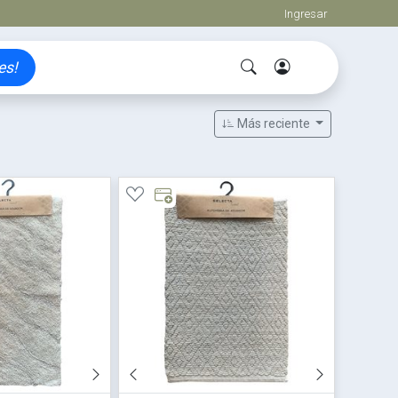
Ingresar
es!
Más reciente