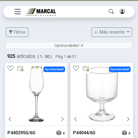
Filtros
Más reciente
Oportunidades!
925
artículos.
( 1 - 30 )
Pág 1 de 31
Oportunidad!
Oportunidad!
P440295G/6G
P44044/6G
4
4