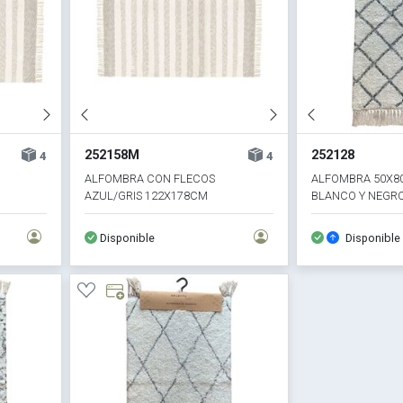
252158M
252128
4
4
ALFOMBRA CON FLECOS
ALFOMBRA 50X8
AZUL/GRIS 122X178CM
BLANCO Y NEGR
Disponible
Disponible