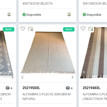
43X73X2CM SELECTA
50X100X2CM SE
Disponible
Disponible
Extra!
Extra!
252195XXL
252194XXL
4
4
X285CM
ALFOMBRA C/FLECOS 200X285CM
ALFOMBRA C/FL
OS
NATURAL
LÍNEAS TONOS TI