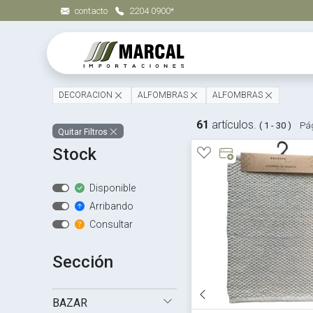
contacto
2204 0900*
DECORACION
ALFOMBRAS
ALFOMBRAS
61
artículos.
( 1 - 30 )
Pág
Quitar Filtros
Stock
Disponible
Arribando
Consultar
Sección
BAZAR