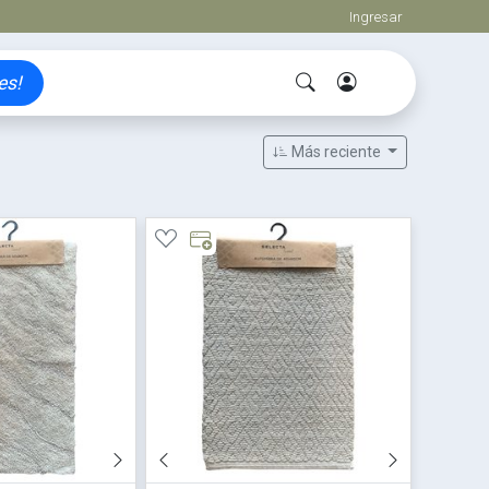
Ingresar
es!
Más reciente