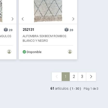
252131
20
20
ANGULOS
ALFOMBRA 50X80CM ROMBOS
BLANCO Y NEGRO
Disponible
1
2
3
61
artículos.
( 1 - 30 )
Pág 1 de 3