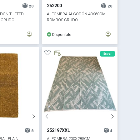
252200
20
20
DON TUFTED
ALFOMBRA ALGODÓN 40X60CM
 CRUDO
ROMBOS CRUDO
Disponible
Extra!
252197XXL
8
4
RAL PLAIN
ALFOMBRA 200X285CM