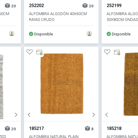
252202
252199
20
20
60CM
ALFOMBRA ALGODÓN 40X60CM
ALFOMBRA ALGO
RAYAS CRUDO
50X80CM ONDAS
Disponible
Disponible
185217
185218
20
8
TED
ALFOMBRA NATURAL PLAIN
ALFOMBRA NATU