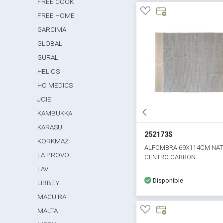
FREE COOK
FREE HOME
GARCIMA
GLOBAL
GÜRAL
HELIOS
HO MEDICS
JOIE
KAMBUKKA
KARASU
252173S
KORKMAZ
ALFOMBRA 69X114CM NA
LA PROVO
CENTRO CARBON
LAV
Disponible
LIBBEY
MACUIRA
MALTA