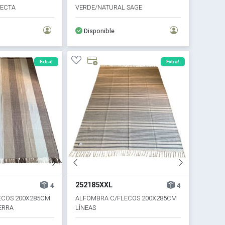
LECTA
VERDE/NATURAL SAGE
Disponible
Extra!
Extra!
252185XXL
4
4
ECOS 200X285CM
ALFOMBRA C/FLECOS 200X285CM
ERRA
LÍNEAS