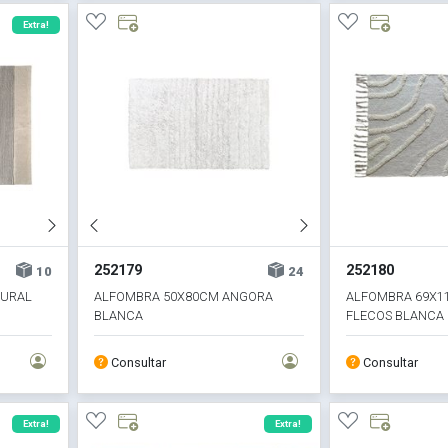
Extra!
252179
252180
10
24
TURAL
ALFOMBRA 50X80CM ANGORA
ALFOMBRA 69X11
BLANCA
FLECOS BLANCA
Consultar
Consultar
Extra!
Extra!