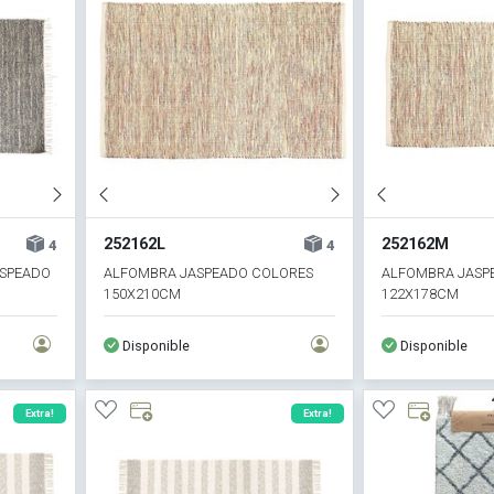
252162L
252162M
4
4
ASPEADO
ALFOMBRA JASPEADO COLORES
ALFOMBRA JASP
150X210CM
122X178CM
Disponible
Disponible
Extra!
Extra!