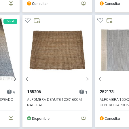
Consultar
Consultar
Extra!
185206
252173L
4
1
ASPEADO
ALFOMBRA DE YUTE 120X160CM
ALFOMBRA 150X
NATURAL
CENTRO CARBO
Disponible
Consultar