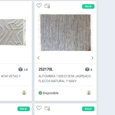
Extra!
252170L
10
4
4CM VETAS Y
ALFOMBRA 150X210CM JASPEADO
FLECOS NATURAL Y NAVY
Disponible
Extra!
Extra!