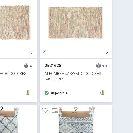
252162S
4
10
EADO COLORES
ALFOMBRA JASPEADO COLORES
69X114CM
Disponible