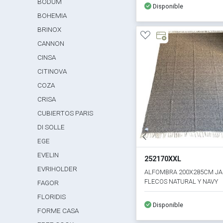
BODUM
Disponible
BOHEMIA
BRINOX
CANNON
CINSA
CITINOVA
COZA
CRISA
CUBIERTOS PARIS
DI SOLLE
EGE
EVELIN
252170XXL
EVRIHOLDER
ALFOMBRA 200X285CM J
FLECOS NATURAL Y NAVY
FAGOR
FLORIDIS
Disponible
FORME CASA