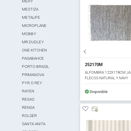
MERY
MESTIZA
METALIFE
MICROPLANE
MOBBY
MR.DUDLEY
ONE KITCHEN
PASABAHCE
252170M
PORTO BRASIL
ALFOMBRA 122X178CM J
PRIMANOVA
FLECOS NATURAL Y NAVY
PYR O REY
RAYEN
Disponible
REGAS
RENGA
ROLSER
SANTA ANITA