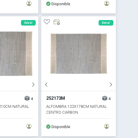
Disponible
Extra!
Extra!
252173M
4
4
210CM NATURAL
ALFOMBRA 122X178CM NATURAL
N
CENTRO CARBON
Disponible