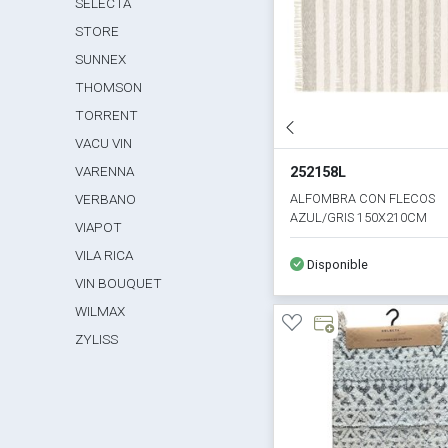
SELECTA
STORE
SUNNEX
THOMSON
TORRENT
VACU VIN
VARENNA
252158L
ALFOMBRA CON FLECOS
VERBANO
AZUL/GRIS 150X210CM
VIAPOT
VILA RICA
Disponible
VIN BOUQUET
WILMAX
ZYLISS