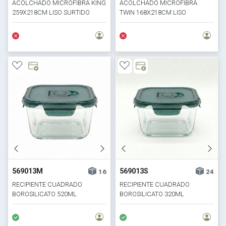
ACOLCHADO MICROFIBRA KING
ACOLCHADO MICROFIBRA
259X218CM LISO SURTIDO
TWIN 168X218CM LISO
SURTIDO
569013M
569013S
16
24
RECIPIENTE CUADRADO
RECIPIENTE CUADRADO
BOROSILICATO 520ML
BOROSILICATO 320ML
14.2X14.20X
12.10X12.10