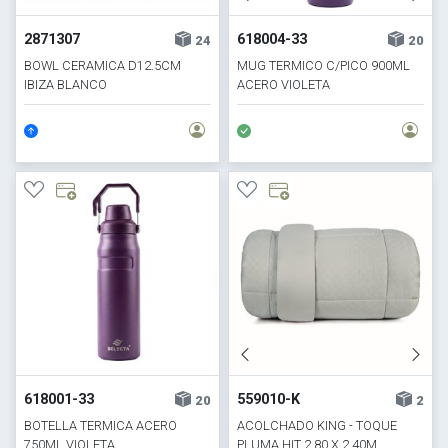
2871307
618004-33
24
20
BOWL CERAMICA D12.5CM
MUG TERMICO C/PICO 900ML
IBIZA BLANCO
ACERO VIOLETA
618001-33
559010-K
20
2
BOTELLA TERMICA ACERO
ACOLCHADO KING - TOQUE
750ML VIOLETA
PLUMA HIT 2,80 X 2,40M