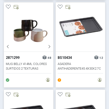
2871299
BS10434
48
12
MUG BELLY 414ML COLORES
ASADERA
SURTIDOS 2 TEXTURAS
ANTIHADERENTE45.4X30X2.7C
M ULTIMATE BS- L