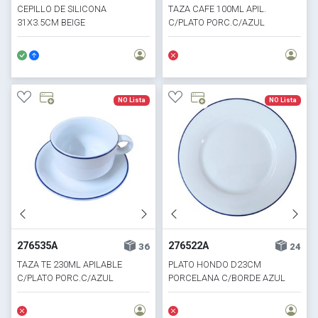
CEPILLO DE SILICONA
TAZA CAFE 100ML APIL.
31X3.5CM BEIGE
C/PLATO PORC.C/AZUL
HORECA SELECTA
NO Lista
NO Lista
276535A
276522A
36
24
TAZA TE 230ML APILABLE
PLATO HONDO D23CM
C/PLATO PORC.C/AZUL
PORCELANA C/BORDE AZUL
HORECA SELECTA
HORECA SELECTA