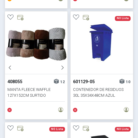
NO Lista
408055
601129-05
12
10
MANTA FLEECE WAFFLE
CONTENEDOR DE RESIDUOS
127X152CM SURTIDO
30L 35X34X48CM AZUL
NO Lista
NO Lista