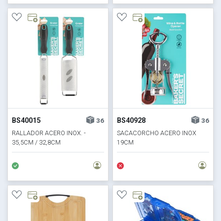
BS40015
BS40928
36
36
RALLADOR ACERO INOX. -
SACACORCHO ACERO INOX
35,5CM / 32,8CM
19CM