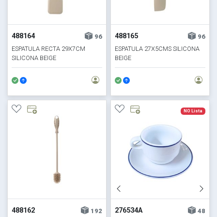
488164
488165
96
96
ESPATULA RECTA 29X7CM
ESPATULA 27X5CMS SILICONA
SILICONA BEIGE
BEIGE
NO Lista
488162
276534A
192
48