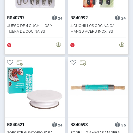
BS40797
BS40992
24
24
JUEGO DE 4 CUCHILLOS Y
4 CUCHILLOS COCINA C/
TIJERA DE COCINA BS
MANGO ACERO INOX. BS
BS40521
BS40593
24
36
SOPORTE GIRATORIO PARA
RODRILLO AMASAR MADERA