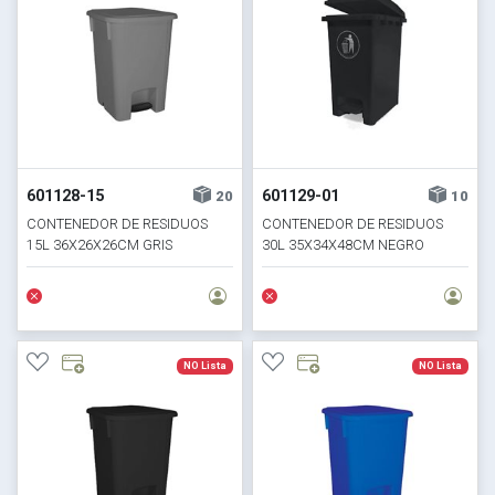
601128-15
601129-01
20
10
CONTENEDOR DE RESIDUOS
CONTENEDOR DE RESIDUOS
15L 36X26X26CM GRIS
30L 35X34X48CM NEGRO
NO Lista
NO Lista