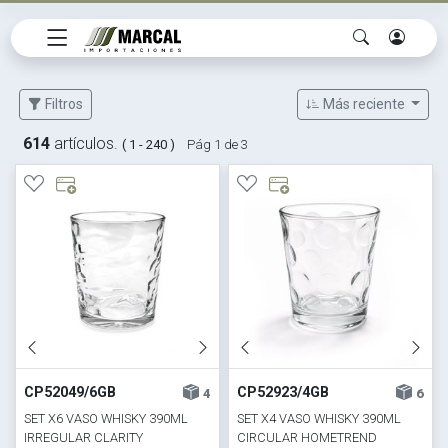
Filtros
Más reciente
614
artículos.
( 1 - 240 )
Pág 1 de 3
CP52049/6GB
CP52923/4GB
4
6
SET X6 VASO WHISKY 390ML
SET X4 VASO WHISKY 390ML
IRREGULAR CLARITY
CIRCULAR HOMETREND