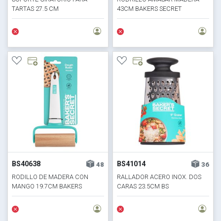
TARTAS 27.5 CM
43CM BAKERS SECRET
BS40638
BS41014
48
36
RODILLO DE MADERA CON
RALLADOR ACERO INOX. DOS
MANGO 19.7CM BAKERS
CARAS 23.5CM BS
SECRET