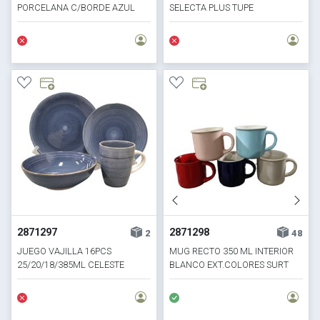
PORCELANA C/BORDE AZUL
SELECTA PLUS TUPE
HORECA S
2871297
2871298
2
48
JUEGO VAJILLA 16PCS
MUG RECTO 350 ML INTERIOR
25/20/18/385ML CELESTE
BLANCO EXT.COLORES SURT
C/BORDE