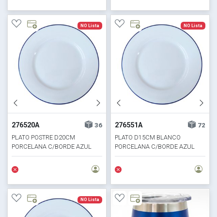
NO Lista
NO Lista
276520A
276551A
36
72
PLATO POSTRE D20CM
PLATO D15CM BLANCO
PORCELANA C/BORDE AZUL
PORCELANA C/BORDE AZUL
HORECA SELECTA
HORECA SELECTA
NO Lista