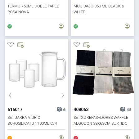
TERMO 750ML DOBLE PARED
MUG BAJO 350 ML BLACK &
ROSA NOVA
WHITE
616017
408063
6
48
SET JARRA VIDRIO
SET X2 REPASADORES WAFFLE
BOROSILICATO 1100ML C/4
ALGODON 38X63CM SURTIDO
VASOS 320ML