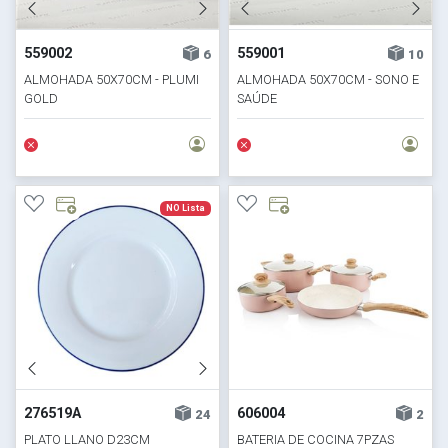
559002
559001
6
10
ALMOHADA 50X70CM - PLUMI
ALMOHADA 50X70CM - SONO E
GOLD
SAÚDE
NO Lista
276519A
606004
24
2
PLATO LLANO D23CM
BATERIA DE COCINA 7PZAS