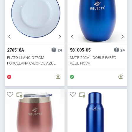
276518A
581005-05
24
24
PLATO LLANO D27CM
MATE 240ML DOBLE PARED
PORCELANA C/BORDE AZUL
AZUL NOVA
HORECA SELECTA