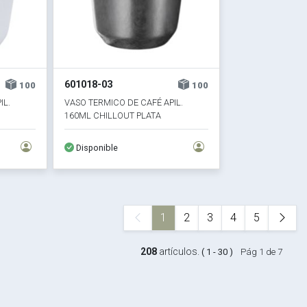
601018-03
100
100
IL.
VASO TERMICO DE CAFÉ APIL.
160ML CHILLOUT PLATA
Disponible
1
2
3
4
5
208
artículos.
( 1 - 30 )
Pág 1 de 7