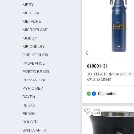
MERY
MESTIZA
METALIFE
MICROPLANE
MOBBY
MR.DUDLEY
ONE KITCHEN
PASABAHCE
618001-31
PORTO BRASIL
BOTELLA TERMICA ACERO
AZUL MARINO
PRIMANOVA
PYR O REY
Disponible
RAYEN
REGAS
RENGA
ROLSER
SANTA ANITA