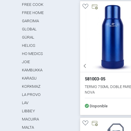
FREE COOK
FREE HOME
GARCIMA
GLOBAL
GÜRAL
HELIOS
HO MEDICS
JOIE
KAMBUKKA
KARASU
581003-05
KORKMAZ
TERMO 750ML DOBLE PAR
NOVA
LA PROVO
LAV
Disponible
LIBBEY
MACUIRA
MALTA