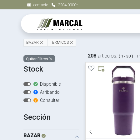
contacto
2204 0900*
BAZAR
TERMICOS
208
artículos.
( 1 - 30 )
P
Quitar Filtros
Stock
Disponible
Arribando
Consultar
Sección
BAZAR