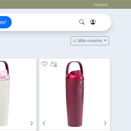
Ingresar
es!
Más reciente