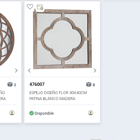
476007
2
8
EÑO
ESPEJO DISEÑO FLOR 40X40CM
ERA
PATINA BLANCO MADERA
Disponible