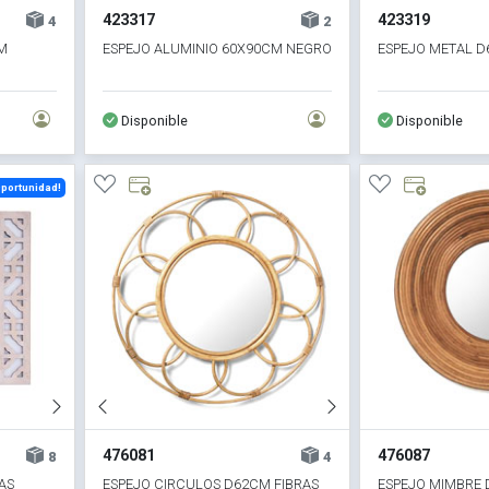
423317
423319
4
2
M
ESPEJO ALUMINIO 60X90CM NEGRO
ESPEJO METAL 
Disponible
Disponible
portunidad!
476081
476087
8
4
AS
ESPEJO CIRCULOS D62CM FIBRAS
ESPEJO MIMBRE