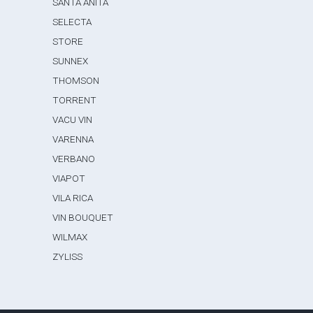
SANTA ANITA
SELECTA
STORE
SUNNEX
THOMSON
TORRENT
VACU VIN
VARENNA
VERBANO
VIAPOT
VILA RICA
VIN BOUQUET
WILMAX
ZYLISS