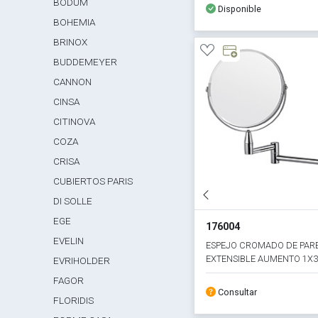
BODUM
Disponible
BOHEMIA
BRINOX
BUDDEMEYER
CANNON
CINSA
CITINOVA
COZA
CRISA
CUBIERTOS PARIS
DI SOLLE
EGE
176004
EVELIN
ESPEJO CROMADO DE PAR
EXTENSIBLE AUMENTO 1X3
EVRIHOLDER
FAGOR
Consultar
FLORIDIS