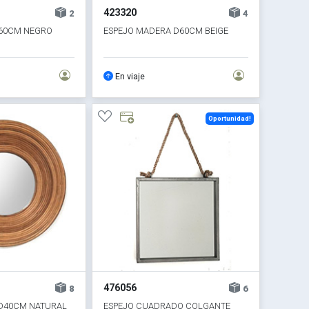
423320
2
4
D60CM NEGRO
ESPEJO MADERA D60CM BEIGE
En viaje
Oportunidad!
476056
8
6
 D40CM NATURAL
ESPEJO CUADRADO COLGANTE