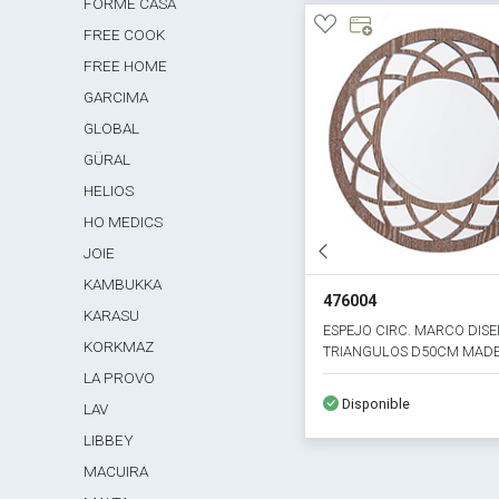
FORME CASA
FREE COOK
FREE HOME
GARCIMA
GLOBAL
GÜRAL
HELIOS
HO MEDICS
JOIE
KAMBUKKA
476004
KARASU
ESPEJO CIRC. MARCO DIS
KORKMAZ
TRIANGULOS D50CM MAD
LA PROVO
Disponible
LAV
LIBBEY
MACUIRA