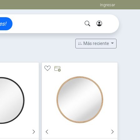
Ingresar
es!
Más reciente