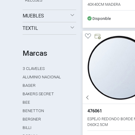
RELOJES
40X40CM MADERA
MUEBLES
Disponible
TEXTIL
Marcas
3 CLAVELES
ALUMINIO NACIONAL
BAGER
BAKERS SECRET
BEE
BENETTON
476061
ESPEJO REDONDO BORDE
BERGNER
D60X2.5CM
BILLI