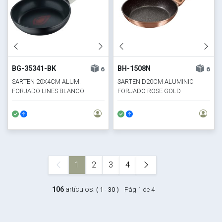
BG-35341-BK
BH-1508N
6
6
SARTEN 20X4CM ALUM.
SARTEN D20CM ALUMINIO
FORJADO LINES BLANCO
FORJADO ROSE GOLD
BERLINGER
1
2
3
4
106
artículos.
( 1 - 30 )
Pág 1 de 4