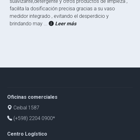
suavizante,detergente y otros productos de limpieza ,
facilita la dosificación precisa gracias a su vaso
medidor integrado , evitando el desperdicio y
brindando may
...
Leer más
Oficinas comerciales
Ceibal 1587
(+598) 2204 0900*
Centro Logístico