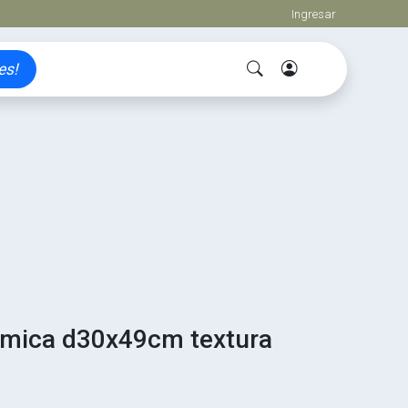
Ingresar
es!
mica d30x49cm textura