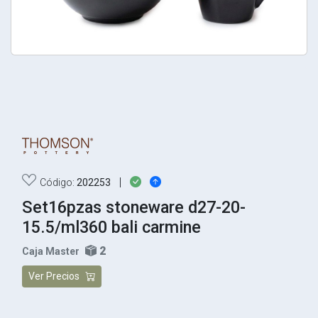
|
Código:
202253
Set16pzas stoneware d27-20-
15.5/ml360 bali carmine
2
Caja Master
Ver Precios