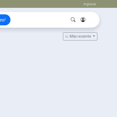
Ingresar
es!
Más reciente