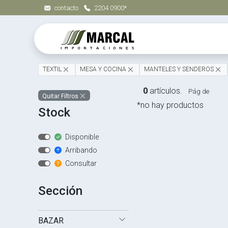
contacto
2204 0900*
TEXTIL
MESA Y COCINA
MANTELES Y SENDEROS
0
artículos.
Pág de
Quitar Filtros
*no hay productos
Stock
Disponible
Arribando
Consultar
Sección
BAZAR