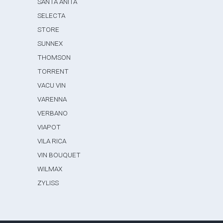
SANTA ANITA
SELECTA
STORE
SUNNEX
THOMSON
TORRENT
VACU VIN
VARENNA
VERBANO
VIAPOT
VILA RICA
VIN BOUQUET
WILMAX
ZYLISS