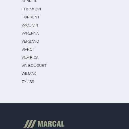
SUNNEX
THOMSON
TORRENT
VACU VIN
VARENNA
VERBANO
VIAPOT
VILA RICA
VIN BOUQUET
WILMAX
ZYLISS