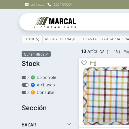
contacto
2204 0900*
TEXTIL
MESA Y COCINA
DELANTALES Y AGARRADER
13
artículos.
( 1 - 13 )
Pág
Quitar Filtros
Stock
Disponible
Arribando
Consultar
Sección
BAZAR