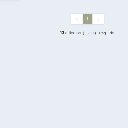
1
13
artículos.
( 1 - 13 )
Pág 1 de 1