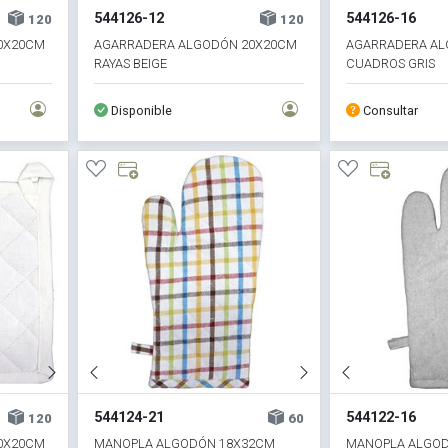
544126-12
544126-16
120
120
0X20CM
AGARRADERA ALGODÓN 20X20CM
AGARRADERA AL
RAYAS BEIGE
CUADROS GRIS
Disponible
Consultar
544124-21
544122-16
120
60
0X20CM
MANOPLA ALGODÓN 18X32CM
MANOPLA ALGO