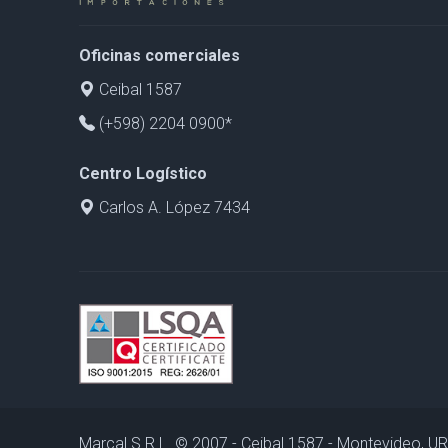
Oficinas comerciales
Ceibal 1587
(+598) 2204 0900*
Centro Logístico
Carlos A. López 7434
Marcal S.R.L. © 2007 - Ceibal 1587 - Montevideo, 