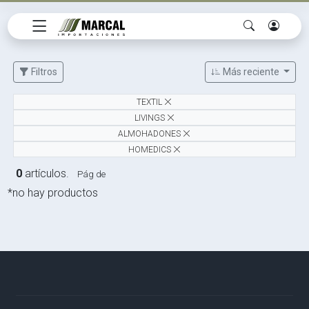
Filtros
Más reciente
TEXTIL
LIVINGS
ALMOHADONES
HOMEDICS
0
artículos.
Pág de
*no hay productos