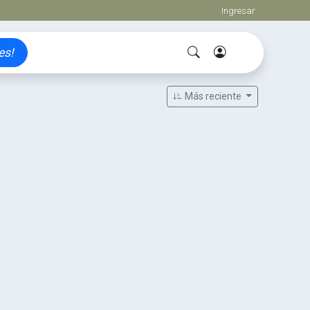
Ingresar
es!
Más reciente