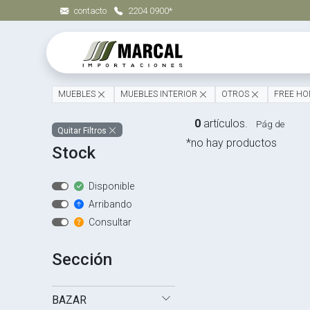
contacto
2204 0900*
MUEBLES
MUEBLES INTERIOR
OTROS
FREE H
0
artículos.
Pág de
Quitar Filtros
*no hay productos
Stock
Disponible
Arribando
Consultar
Sección
BAZAR