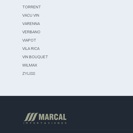
TORRENT
VACU VIN
VARENNA
VERBANO
VIAPOT
VILA RICA
VIN BOUQUET
WILMAX
ZYLISS