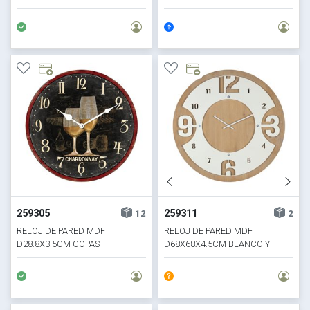
VERDE
MONTMARTRE
259305
259311
12
2
RELOJ DE PARED MDF
RELOJ DE PARED MDF
D28.8X3.5CM COPAS
D68X68X4.5CM BLANCO Y
CHARDONNAY
MADERA