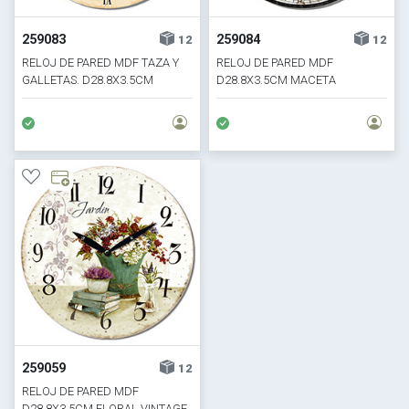
259083
259084
12
12
RELOJ DE PARED MDF TAZA Y
RELOJ DE PARED MDF
GALLETAS. D28.8X3.5CM
D28.8X3.5CM MACETA
259059
12
RELOJ DE PARED MDF
D28.8X3.5CM FLORAL VINTAGE