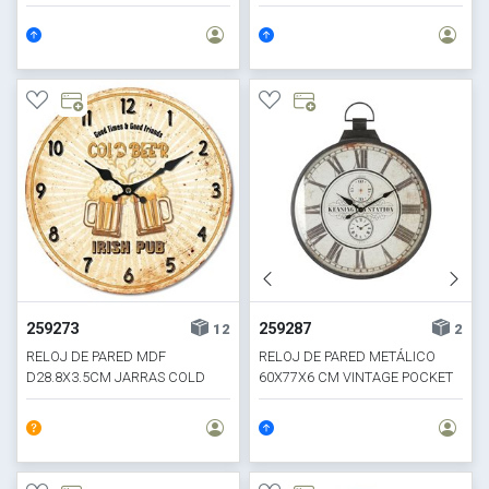
MERLOT
259273
259287
12
2
RELOJ DE PARED MDF
RELOJ DE PARED METÁLICO
D28.8X3.5CM JARRAS COLD
60X77X6 CM VINTAGE POCKET
BEER