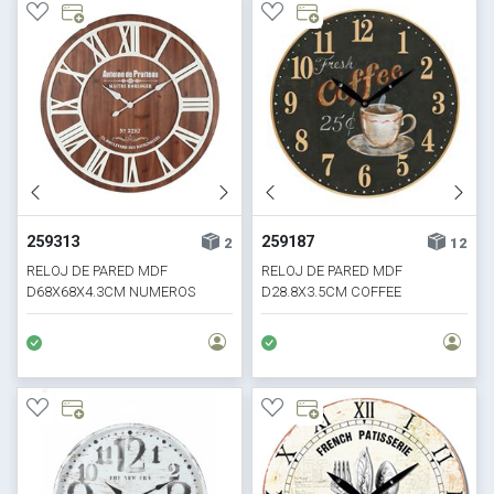
259313
259187
2
12
RELOJ DE PARED MDF
RELOJ DE PARED MDF
D68X68X4.3CM NUMEROS
D28.8X3.5CM COFFEE
ROMANOS BLANCOS