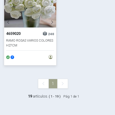
4659020
240
RAMO ROSAS VARIOS COLORES
H27CM
1
19
artículos.
( 1 - 19 )
Pág 1 de 1