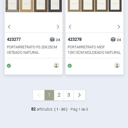
423277
423278
24
24
PORTARRETRATO PS 20X25CM
PORTARRETRATO MDF
VETEADO NATURAL
10X15CM MOLDEADO NATURAL
1
2
3
82
artículos.
( 1 - 30 )
Pág 1 de 3