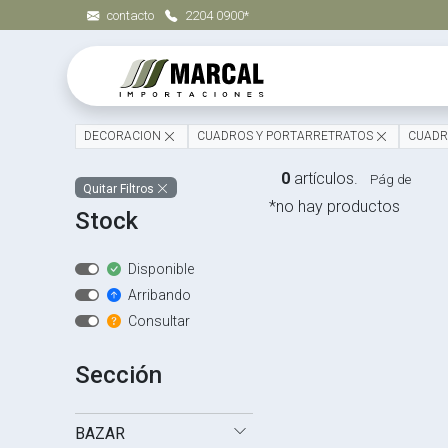
contacto
2204 0900*
DECORACION
CUADROS Y PORTARRETRATOS
CUAD
0
artículos.
Pág de
Quitar Filtros
*no hay productos
Stock
Disponible
Arribando
Consultar
Sección
BAZAR