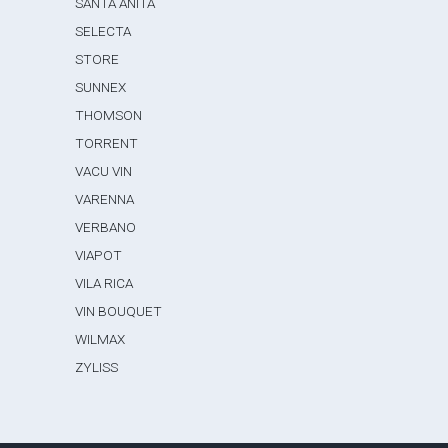
SANTA ANITA
SELECTA
STORE
SUNNEX
THOMSON
TORRENT
VACU VIN
VARENNA
VERBANO
VIAPOT
VILA RICA
VIN BOUQUET
WILMAX
ZYLISS