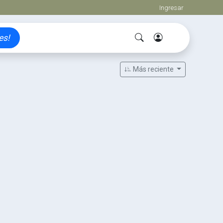
Ingresar
es!
Más reciente