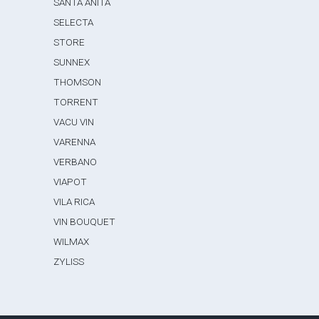
SANTA ANITA
SELECTA
STORE
SUNNEX
THOMSON
TORRENT
VACU VIN
VARENNA
VERBANO
VIAPOT
VILA RICA
VIN BOUQUET
WILMAX
ZYLISS