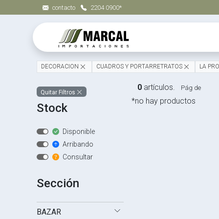
contacto
2204 0900*
DECORACION
CUADROS Y PORTARRETRATOS
LA PR
0
artículos.
Pág de
Quitar Filtros
*no hay productos
Stock
Disponible
Arribando
Consultar
Sección
BAZAR