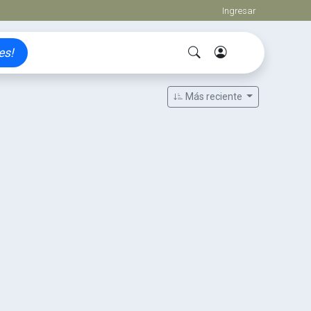
Ingresar
es!
Más reciente