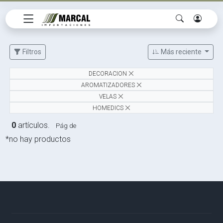
Filtros
Más reciente
DECORACION
AROMATIZADORES
VELAS
HOMEDICS
0
artículos.
Pág de
*no hay productos