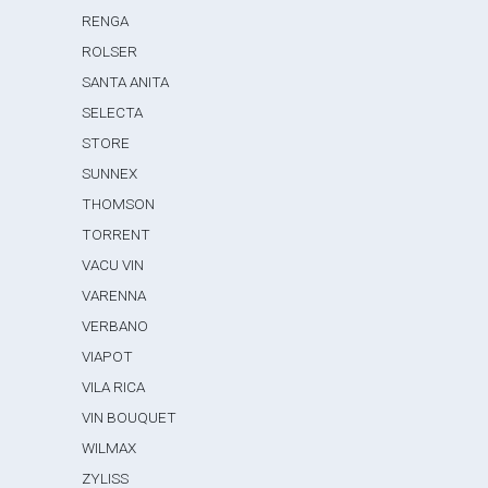
RENGA
ROLSER
SANTA ANITA
SELECTA
STORE
SUNNEX
THOMSON
TORRENT
VACU VIN
VARENNA
VERBANO
VIAPOT
VILA RICA
VIN BOUQUET
WILMAX
ZYLISS