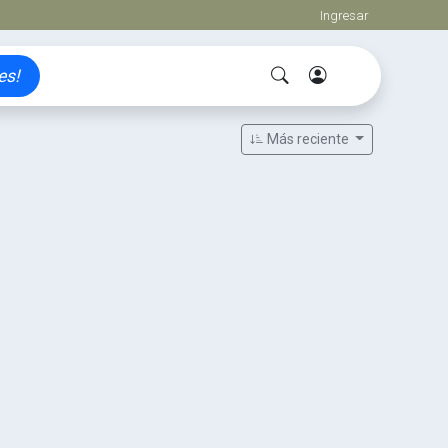
Ingresar
es!
Más reciente