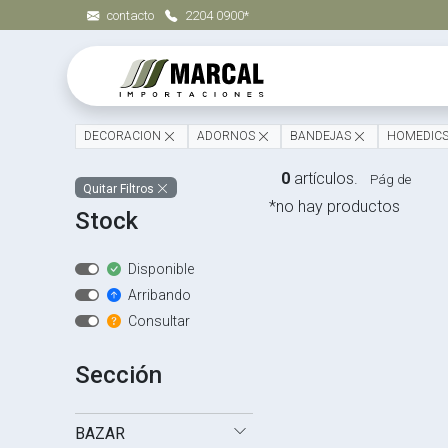
contacto
2204 0900*
DECORACION
ADORNOS
BANDEJAS
HOMEDIC
0
artículos.
Pág de
Quitar Filtros
*no hay productos
Stock
Disponible
Arribando
Consultar
Sección
BAZAR