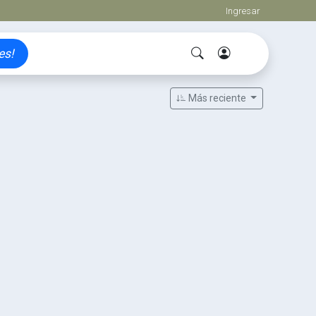
Ingresar
es!
Más reciente