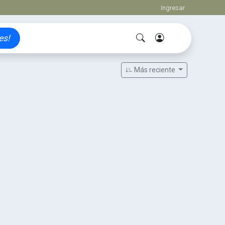
Ingresar
es!
Más reciente