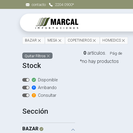
contacto
2204 0900*
BAZAR
MESA
COPETINEROS
HOMEDICS
0
artículos.
Pág de
Quitar Filtros
*no hay productos
Stock
Disponible
Arribando
Consultar
Sección
BAZAR