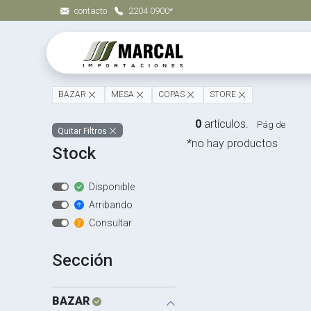
contacto
2204 0900*
BAZAR
MESA
COPAS
STORE
0
artículos.
Pág de
Quitar Filtros
*no hay productos
Stock
Disponible
Arribando
Consultar
Sección
BAZAR