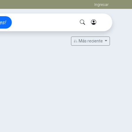
Ingresar
es!
Más reciente