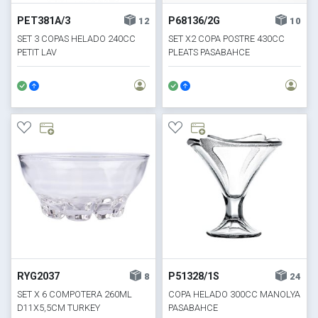
PET381A/3
P68136/2G
12
10
SET 3 COPAS HELADO 240CC
SET X2 COPA POSTRE 430CC
PETIT LAV
PLEATS PASABAHCE
RYG2037
P51328/1S
8
24
SET X 6 COMPOTERA 260ML
COPA HELADO 300CC MANOLYA
D11X5,5CM TURKEY
PASABAHCE