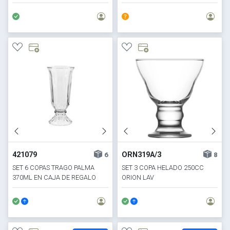
421079
ORN319A/3
6
8
SET 6 COPAS TRAGO PALMA
SET 3 COPA HELADO 250CC
370ML EN CAJA DE REGALO
ORION LAV