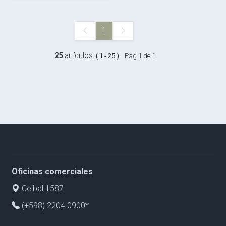
1
25
artículos.
( 1 - 25 )
Pág 1 de 1
Oficinas comerciales
Ceibal 1587
(+598) 2204 0900*