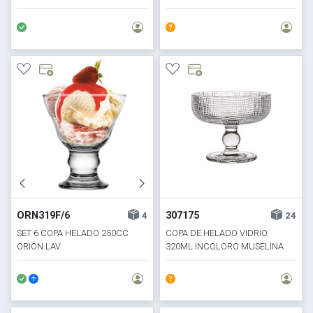
ORN319F/6
307175
4
24
SET 6 COPA HELADO 250CC
COPA DE HELADO VIDRIO
ORION LAV
320ML INCOLORO MUSELINA