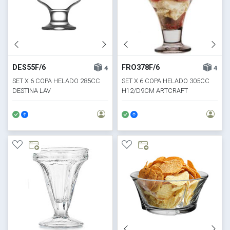
DES55F/6
FRO378F/6
4
4
SET X 6 COPA HELADO 285CC
SET X 6 COPA HELADO 305CC
DESTINA LAV
H12/D9CM ARTCRAFT