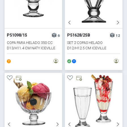
P51098/1S
P51628/2SB
6
12
COPA PARA HELADO 350 CC
SET 2 COPAS HELADO
D13/H11.4 CM NATY ICEVILLE
D12/H12.5 CM ICEVILLE
PASABAHCE