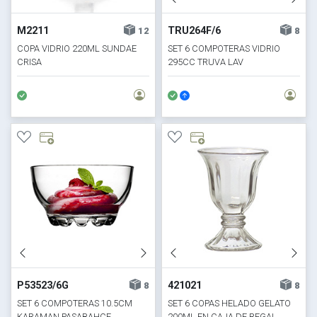
M2211
TRU264F/6
12
8
COPA VIDRIO 220ML SUNDAE
SET 6 COMPOTERAS VIDRIO
CRISA
295CC TRUVA LAV
P53523/6G
421021
8
8
SET 6 COMPOTERAS 10.5CM
SET 6 COPAS HELADO GELATO
KARAMAN PASABAHCE
200ML EN CAJA DE REGAL