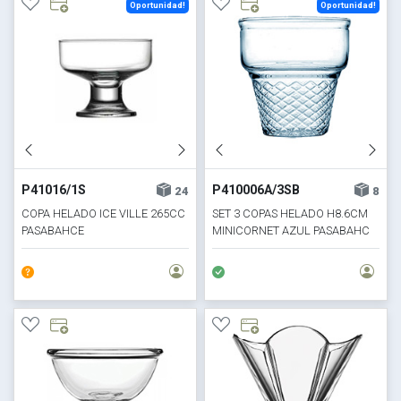
Oportunidad!
Oportunidad!
P41016/1S
P410006A/3SB
24
8
COPA HELADO ICE VILLE 265CC
SET 3 COPAS HELADO H8.6CM
PASABAHCE
MINICORNET AZUL PASABAHC