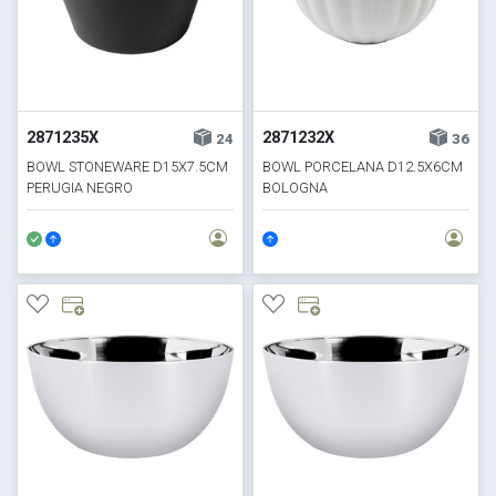
2871235X
2871232X
24
36
BOWL STONEWARE D15X7.5CM
BOWL PORCELANA D12.5X6CM
PERUGIA NEGRO
BOLOGNA