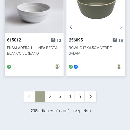
615012
256095
12
36
ENSALADERA 1L LINEA RECTA
BOWL D17X6,5CM VERDE
BLANCO VERBANO
SALVIA
1
2
3
4
5
218
artículos.
( 1 - 30 )
Pág 1 de 8