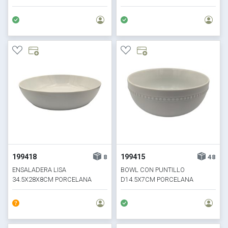
BLANCO
199418
199415
8
48
ENSALADERA LISA
BOWL CON PUNTILLO
34.5X28X8CM PORCELANA
D14.5X7CM PORCELANA
BLANCO
BLANCO