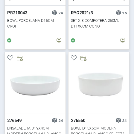
PB210043
RYG2021/3
24
16
BOWL PORCELANA D16CM
SET X 3 COMPOTERA 260ML
CROFT
D11X6CM CONO
276549
276550
24
24
ENSALADERA D19X4CM
BOWL D15X6CM MODERN
MODERN PORCELANA BLANCO
PORCELANA BLANCO SELECTA