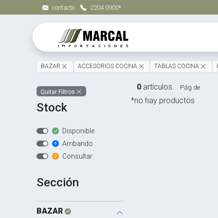
contacto
2204 0900*
BAZAR
ACCESORIOS COCINA
TABLAS COCINA
0
artículos.
Pág de
Quitar Filtros
*no hay productos
Stock
Disponible
Arribando
Consultar
Sección
BAZAR