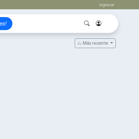
Ingresar
es!
Más reciente