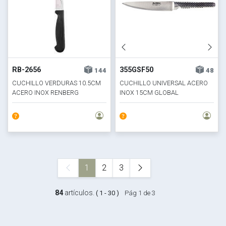
RB-2656
355GSF50
144
48
CUCHILLO VERDURAS 10.5CM
CUCHILLO UNIVERSAL ACERO
ACERO INOX RENBERG
INOX 15CM GLOBAL
1
2
3
84
artículos.
( 1 - 30 )
Pág 1 de 3