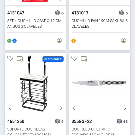
4131047
4131017
6
6
SET 4 CUCHILLO ASADO 12 CM
CUCHILLO PAN 19CM SAKURA 3
ANGUS 3 CLAVELES
CLAVELES
Oportunidad!
4651250
355GSF22
9
48
SOPORTE CUCHILLAS
CUCHILLO UTILITARIO
COLGANTE 17X12X35CM
FORJADO 11CM GLOBAL