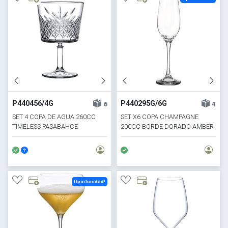
P440456/4G
P440295G/6G
6
4
SET 4 COPA DE AGUA 260CC
SET X6 COPA CHAMPAGNE
TIMELESS PASABAHCE
200CC BORDE DORADO AMBER
Oportunidad!