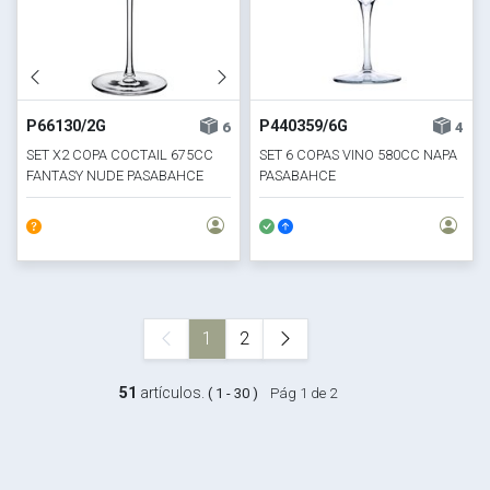
P66130/2G
P440359/6G
6
4
SET X2 COPA COCTAIL 675CC
SET 6 COPAS VINO 580CC NAPA
FANTASY NUDE PASABAHCE
PASABAHCE
1
2
51
artículos.
( 1 - 30 )
Pág 1 de 2