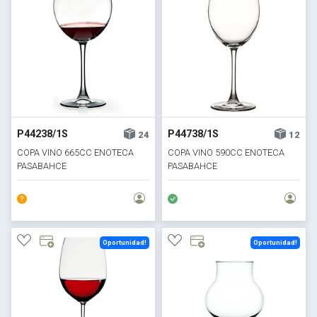
P44238/1S
P44738/1S
24
12
COPA VINO 665CC ENOTECA
COPA VINO 590CC ENOTECA
PASABAHCE
PASABAHCE
Oportunidad!
Oportunidad!