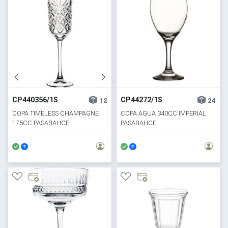
CP440356/1S
CP44272/1S
12
24
COPA TIMELESS CHAMPAGNE
COPA AGUA 340CC IMPERIAL
175CC PASABAHCE
PASABAHCE