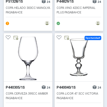
P51328/1S
P44829/1S
24
24
COPA HELADO 300CC MANOLYA
COPA VINO 420CC IMPERIAL
PASABAHCE
PLUS PASABAHCE
Oportunidad!
P440305/1S
P440040/1S
24
24
COPA CERVEZA 395CC AMBER
COPA LICOR 47.5CC VICTORIA
PASABAHCE
PASABAHCE